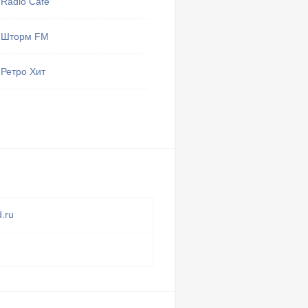
Radio Cafe
Шторм FM
Тут могу
избранные 
Ретро Хит
Мои 
d.ru