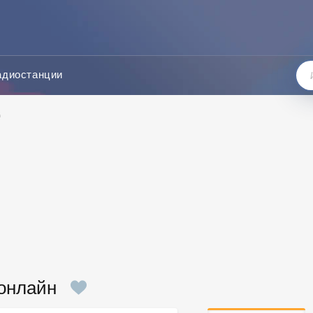
адиостанции
д
 онлайн