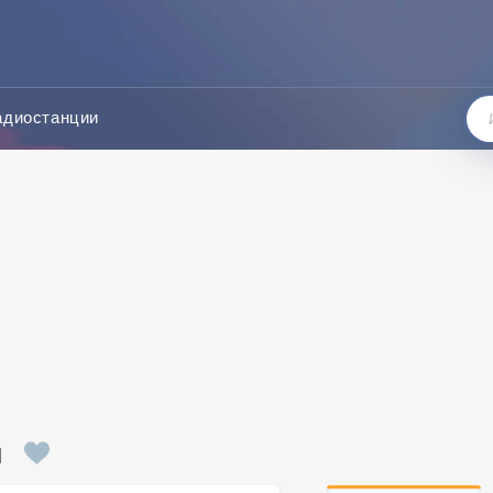
адиостанции
н