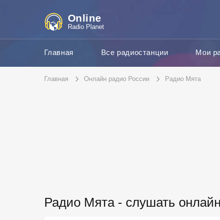
Online
Radio Planet
Главная
Все радиостанции
Мои р
Главная
Онлайн радио России
Радио Мята
Радио Мята - слушать онлай