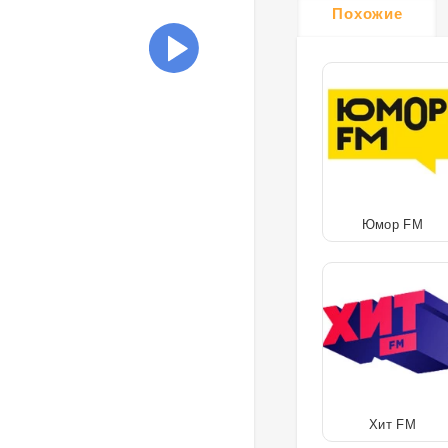
Похожие
Юмор FM
Хит FM