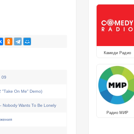
Камеди Радио
 09
2 "Take On Me" Demo)
a - Nobody Wants To Be Lonely
Радио МИР
ежения