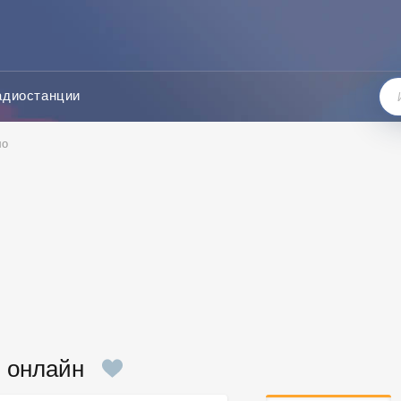
адиостанции
ло
ь онлайн