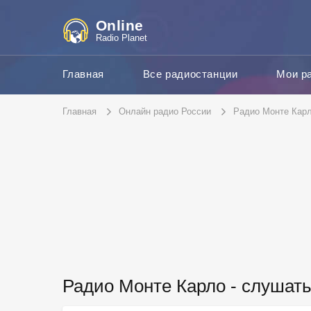
Online
Radio Planet
Главная
Все радиостанции
Мои р
Главная
Онлайн радио России
Радио Монте Кар
Радио Монте Карло - слушат