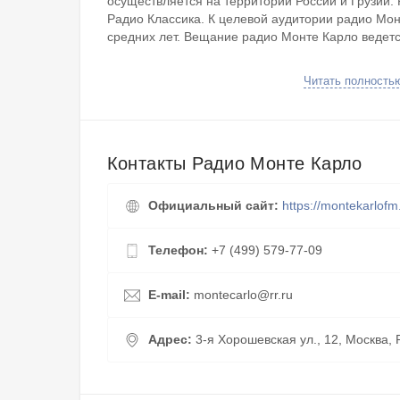
осуществляется на территории России и Грузии.
Радио Классика. К целевой аудитории радио Мон
средних лет. Вещание радио Монте Карло ведетс
Прямой эфир составлен из зарубежных треков в 
Читать полность
и рок. Популярные музыкальные композиции на 
сочетаются с программами о путешествиях, кино
слушателей вещах. В эфире радио Монте Карло 
хиты.
Контакты Радио Монте Карло
На нашем сайте в онлайн формате можно слушат
Карло, Вести FM, Хорошее радио, Ретро FM, Кла
Официальный сайт:
https://montekarlofm
радио можно в любом уголке страны. В эфире ра
музыка: рок, джаз, танцевальная музыка. Можно
свой личный кабинет. Соблюдаем политику конф
Телефон:
+7 (499) 579-77-09
правообладателям соблюдение авторского права
E-mail:
montecarlo@rr.ru
Адрес:
3-я Хорошевская ул., 12, Москва, 