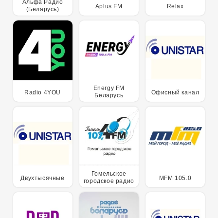
Альфа Радио
Aplus FM
Relax
(Беларусь)
Energy FM
Radio 4YOU
Офисный канал
Беларусь
Гомельское
Двухтысячные
MFM 105.0
городское радио