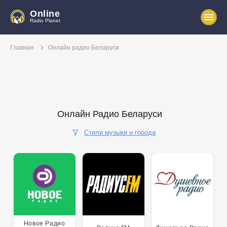
Online
Radio Planet
Главная
Онлайн радио Беларуси
Онлайн Радио Беларуси
Стили музыки и города
Поп
Рок
Хип-хоп
Клубная
Шансон
Классика
Танцы
Релакс
Джаз/Блюз
Новое Радио