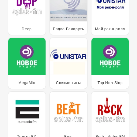
Deep
Радио Беларусь
Мой рок-н-ролл
MegaMix
Свежие хиты
Top Non-Stop
Только BY
Beat
Rock - Aplus FM